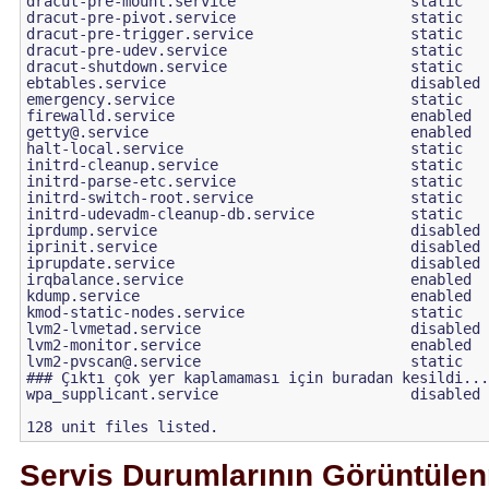
dracut-pre-mount.service                    static

dracut-pre-pivot.service                    static

dracut-pre-trigger.service                  static

dracut-pre-udev.service                     static

dracut-shutdown.service                     static

ebtables.service                            disabled

emergency.service                           static

getty@.service
                              enabled

halt-local.service                          static

initrd-cleanup.service                      static

initrd-parse-etc.service                    static

initrd-switch-root.service                  static

initrd-udevadm-cleanup-db.service           static

iprdump.service                             disabled

iprinit.service                             disabled

iprupdate.service                           disabled

irqbalance.service                          enabled

kdump.service                               enabled

kmod-static-nodes.service                   static

lvm2-lvmetad.service                        disabled

lvm2-pvscan@.service
                        static

### Çıktı çok yer kaplamaması için buradan kesildi...
wpa_supplicant.service                      disabled

Servis Durumlarının Görüntüle