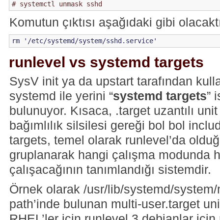
Komutun çıktısı aşağıdaki gibi olacaktı
runlevel vs systemd targets
SysV init ya da upstart tarafından kull
systemd ile yerini “
systemd targets
” 
bulunuyor. Kısaca, .target uzantılı unit
bağımlılık silsilesi gereği bol bol inc
targets, temel olarak runlevel’da olduğ
gruplanarak hangi çalışma modunda ha
çalışacağının tanımlandığı sistemdir.
Örnek olarak /usr/lib/systemd/system/m
path’inde bulunan multi-user.target unit
RHEL’ler için runlevel 3 debianlar için