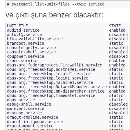
ve çıktı şuna benzer olacaktır:
UNIT FILE                                   STATE

autovt@.service
                             disabled

blk-availability.service                    disabled

brandbot.service                            static

console-getty.service                       disabled

console-shell.service                       disabled

cpupower.service                            disabled

crond.service                               enabled

dbus-org.fedoraproject.FirewallD1.service   enabled

dbus-org.freedesktop.hostname1.service      static

dbus-org.freedesktop.locale1.service        static

dbus-org.freedesktop.login1.service         static

dbus-org.freedesktop.machine1.service       static

dbus-org.freedesktop.NetworkManager.service enabled

dbus-org.freedesktop.nm-dispatcher.service  enabled

dbus-org.freedesktop.timedate1.service      static

dbus.service                                static

debug-shell.service                         disabled

dm-event.service                            disabled

dnsmasq.service                             disabled

dracut-cmdline.service                      static

dracut-initqueue.service                    static

dracut-mount.service                        static
