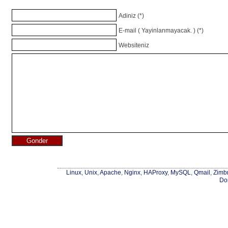
Adiniz (*)
E-mail ( Yayinlanmayacak. ) (*)
Websiteniz
Linux
,
Unix
,
Apache
,
Nginx
,
HAProxy
,
MySQL
,
Qmail
,
Zimb
Do