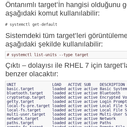
Öntanımlı target’İn hangisi olduğunu 
aşağıdaki komut kullanılabilir:
Sistemdeki tüm target’leri görüntüleme
aşağıdaki şekilde kullanılabilir:
Çıktı – dolayısı ile RHEL 7 için target’
benzer olacaktır:
UNIT                LOAD   ACTIVE SUB    DESCRIPTION

basic.target        loaded active active Basic System

bluetooth.target    loaded active active Bluetooth

cryptsetup.target   loaded active active Encrypted Vo
getty.target        loaded active active Login Prompt
local-fs-pre.target loaded active active Local File S
local-fs.target     loaded active active Local File S
multi-user.target   loaded active active Multi-User S
network.target      loaded active active Network

paths.target        loaded active active Paths
