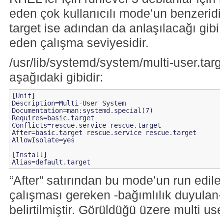
eden çok kullanıcılı mode’un benzeridir
target ise adından da anlaşılacağı gibi
eden çalışma seviyesidir.
/usr/lib/systemd/system/multi-user.target
aşağıdaki gibidir:
[Unit]

Description=Multi-User System

Documentation=man:systemd.special(7)

Requires=basic.target

Conflicts=rescue.service rescue.target

After=basic.target rescue.service rescue.target

AllowIsolate=yes

[Install]

“After” satırından bu mode’un run edil
çalışması gereken -bağımlılık duyulan-
belirtilmiştir. Görüldüğü üzere multi u