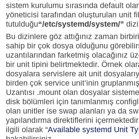
sistem kurulumu sırasında default ola
yöneticisi tarafından oluşturulan unit fil
tutulduğu
“/etc/systemd/system/”
dizi
Bu dizinlere göz attığınız zaman birbir
sahip bir çok dosya olduğunu görebilir
uzantılarından farketmiş olacağınız üze
bir unit tipini belirtmektedir. Örnek ol
dosyalara servislere ait unit dosyalarıy
birden çok service unit’inin gruplanmış
Uzantısı .mount olan dosyalar sistem
disk bölümleri için tanımlanmış configl
olan unitler ise swap alanları ya da sw
yapılandırma direktiflerini içermektedir. 
ilgili olarak “
Available systemd Unit T
bakabilirsiniz.