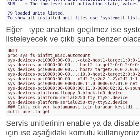
SUB    = The low-level unit activation state, values 
79 loaded units listed.

Eğer –type anahtarı geçilmez ise syst
listeleyecek ve çıktı şuna benzer olaca
UNIT                                                 
proc-sys-fs-binfmt_misc.automount                    
sys-devices-pci0000:00-00...-ata2-host1-target1:0:0-1
sys-devices-pci0000:00-00...-host2-target2:0:0-2:0:0:
sys-devices-pci0000:00-00...-host2-target2:0:0-2:0:0:
sys-devices-pci0000:00-00...:10.0-host2-target2:0:0-2
sys-devices-pci0000:00-00...x2d2-2\x2d2.1-2\x2d2.1:1.
sys-devices-pci0000:00-0000:00:11.0-0000:02:01.0-net-
sys-devices-pci0000:00-0000:00:11.0-0000:02:02.0-soun
sys-devices-platform-floppy.0-block-fd0.device       
sys-devices-platform-serial8250-tty-ttyS1.device     
sys-devices-platform-serial8250-tty-ttyS2.device     
### Çıktı çok yer kaplamaması için buradan kesildi...
Servis unitlerinin enable ya da disable
için ise aşağıdaki komutu kullanıyoruz