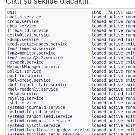
Çıktı şu şekilde olacaktır:
UNIT                               LOAD   ACTIVE SUB 
auditd.service                     loaded active runn
crond.service                      loaded active runn
dbus.service                       loaded active runn
getty@tty1.service
                 loaded active runn
kdump.service                      loaded failed fail
kmod-static-nodes.service          loaded active exit
lvm2-lvmetad.service               loaded active runn
lvm2-monitor.service               loaded active exit
lvm2-pvscan@8:2.service            loaded active exit
network.service                    loaded active exit
NetworkManager.service             loaded active runn
polkit.service                     loaded active runn
postfix.service                    loaded active runn
rhel-dmesg.service                 loaded active exit
rhel-import-state.service          loaded active exit
rhel-readonly.service              loaded active exit
rhnsd.service                      loaded failed fail
rsyslog.service                    loaded active runn
sshd.service                       loaded active runn
systemd-journald.service           loaded active runn
systemd-logind.service             loaded active runn
systemd-random-seed.service        loaded active exit
systemd-remount-fs.service         loaded active exit
systemd-sysctl.service             loaded active exit
systemd-tmpfiles-setup-dev.service loaded active exit
systemd-tmpfiles-setup.service     loaded active exit