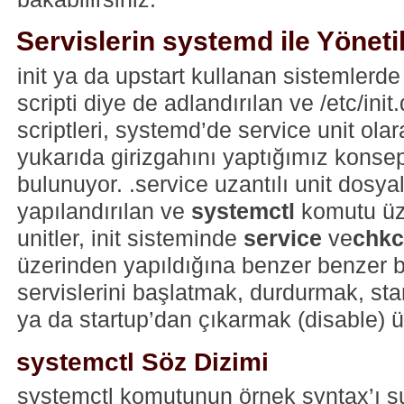
Servislerin systemd ile Yöneti
init ya da upstart kullanan sistemlerde b
scripti diye de adlandırılan ve /etc/init
scriptleri, systemd’de service unit ola
yukarıda girizgahını yaptığımız konsept
bulunuyor. .service uzantılı unit dosya
yapılandırılan ve
systemctl
komutu üz
unitler, init sisteminde
service
ve
chkc
üzerinden yapıldığına benzer benzer b
servislerini başlatmak, durdurmak, st
ya da startup’dan çıkarmak (disable) ü
systemctl Söz Dizimi
systemctl komutunun örnek syntax’ı şu