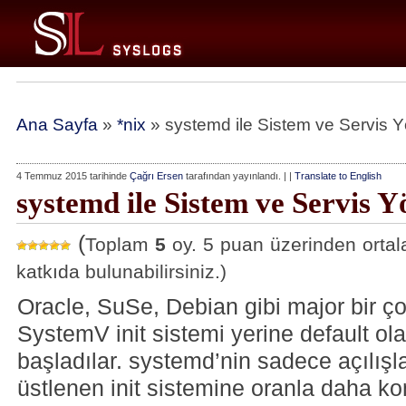
Ana Sayfa
»
*nix
» systemd ile Sistem ve Servis Y
4 Temmuz 2015 tarihinde
Çağrı Ersen
tarafından yayınlandı. | |
Translate to English
systemd ile Sistem ve Servis Y
(
Toplam
5
oy. 5 puan üzerinden ort
katkıda bulunabilirsiniz.)
Oracle, SuSe, Debian gibi major bir ço
SystemV init sistemi yerine default o
başladılar. systemd’nin sadece açılışla
üstlenen init sistemine oranla daha ko