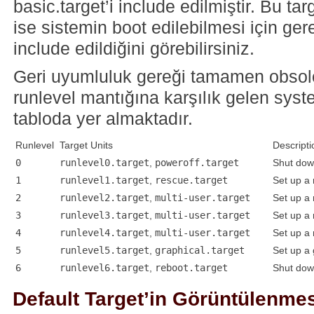
basic.target’i include edilmiştir. Bu ta
ise sistemin boot edilebilmesi için gere
include edildiğini görebilirsiniz.
Geri uyumluluk gereği tamamen obsol
runlevel mantığına karşılık gelen syst
tabloda yer almaktadır.
Runlevel
Target Units
Descripti
0
runlevel0.target
,
poweroff.target
Shut dow
1
runlevel1.target
,
rescue.target
Set up a 
2
runlevel2.target
,
multi-user.target
Set up a 
3
runlevel3.target
,
multi-user.target
Set up a 
4
runlevel4.target
,
multi-user.target
Set up a 
5
runlevel5.target
,
graphical.target
Set up a 
6
runlevel6.target
,
reboot.target
Shut dow
Default Target’in Görüntülenme