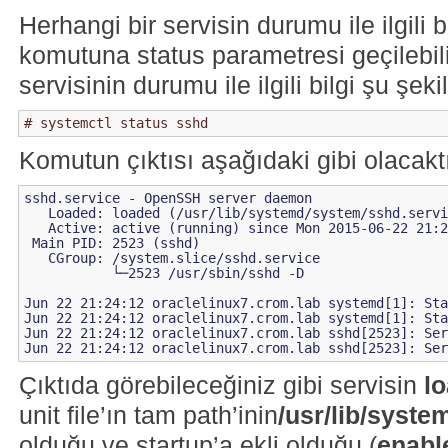
Herhangi bir servisin durumu ile ilgili 
komutuna status parametresi geçilebil
servisinin durumu ile ilgili bilgi şu şeki
Komutun çıktısı aşağıdaki gibi olacaktı
sshd.service - OpenSSH server daemon

   Loaded: loaded (/usr/lib/systemd/system/sshd.servi
   Active: active (running) since Mon 2015-06-22 21:2
 Main PID: 2523 (sshd)

   CGroup: /system.slice/sshd.service

           └─2523 /usr/sbin/sshd -D

Jun 22 21:24:12 oraclelinux7.crom.lab systemd[1]: Sta
Jun 22 21:24:12 oraclelinux7.crom.lab systemd[1]: Sta
Jun 22 21:24:12 oraclelinux7.crom.lab sshd[2523]: Ser
Çıktıda görebileceğiniz gibi servisin
l
unit file’ın tam path’inin
/usr/lib/syst
olduğu ve startup’a ekli olduğu (
enabl