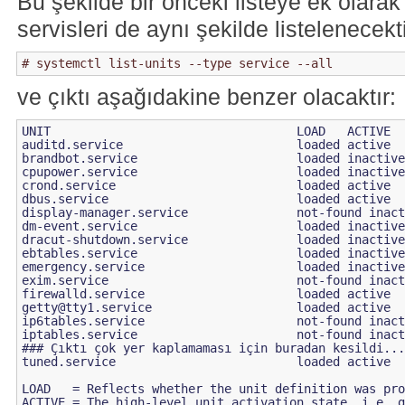
Bu şekilde bir önceki listeye ek olar
servisleri de aynı şekilde listelenecekti
ve çıktı aşağıdakine benzer olacaktır:
UNIT                                  LOAD   ACTIVE  
auditd.service                        loaded active  
brandbot.service                      loaded inactive
cpupower.service                      loaded inactive
crond.service                         loaded active  
dbus.service                          loaded active  
display-manager.service               not-found inact
dm-event.service                      loaded inactive
dracut-shutdown.service               loaded inactive
ebtables.service                      loaded inactive
emergency.service                     loaded inactive
exim.service                          not-found inact
getty@tty1.service
                    loaded active  
ip6tables.service                     not-found inact
iptables.service                      not-found inact
### Çıktı çok yer kaplamaması için buradan kesildi...
tuned.service                         loaded active  
LOAD   = Reflects whether the unit definition was pro
ACTIVE = The high-level unit activation state, i.e. g