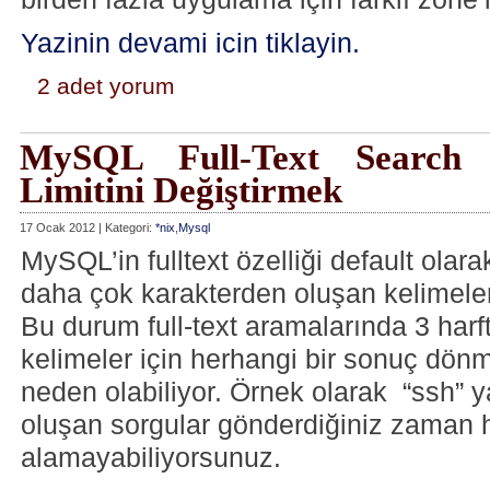
Yazinin devami icin tiklayin.
2 adet yorum
MySQL Full-Text Search
Limitini Değiştirmek
17 Ocak 2012 | Kategori:
*nix
,
Mysql
MySQL’in fulltext özelliği default olara
daha çok karakterden oluşan kelimeleri
Bu durum full-text aramalarında 3 harf
kelimeler için herhangi bir sonuç dö
neden olabiliyor. Örnek olarak “ssh” ya
oluşan sorgular gönderdiğiniz zaman 
alamayabiliyorsunuz.