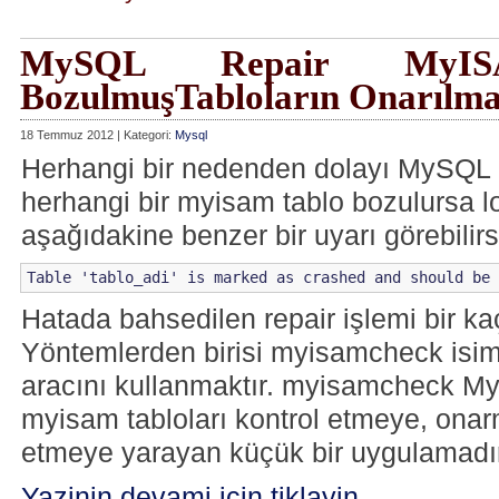
MySQL Repair MyI
BozulmuşTabloların Onarılma
18 Temmuz 2012 | Kategori:
Mysql
Herhangi bir nedenden dolayı MySQL 
herhangi bir myisam tablo bozulursa lo
aşağıdakine benzer bir uyarı görebilirs
Table 'tablo_adi' is marked as crashed and should be 
Hatada bahsedilen repair işlemi bir kaç
Yöntemlerden birisi myisamcheck isim
aracını kullanmaktır. myisamcheck MyS
myisam tabloları kontrol etmeye, ona
etmeye yarayan küçük bir uygulamadı
Yazinin devami icin tiklayin.