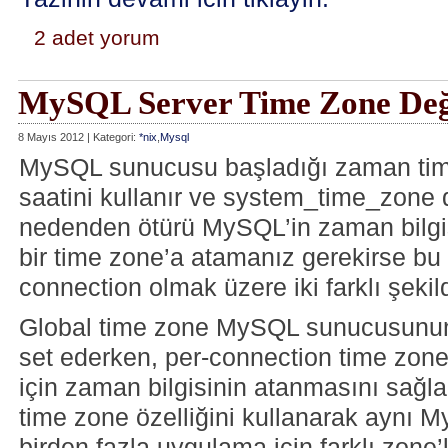
2 adet yorum
MySQL Server Time Zone Deği
8 Mayıs 2012 | Kategori:
*nix
,
Mysql
MySQL sunucusu başladığı zaman tim
saatini kullanır ve system_time_zone 
nedenden ötürü MySQL’in zaman bilgisi
bir time zone’a atamanız gerekirse bu 
connection olmak üzere iki farklı şekild
Global time zone MySQL sunucusunun 
set ederken, per-connection time zone 
için zaman bilgisinin atanmasını sağla
time zone özelliğini kullanarak aynı
birden fazla uygulama için farklı zone’l