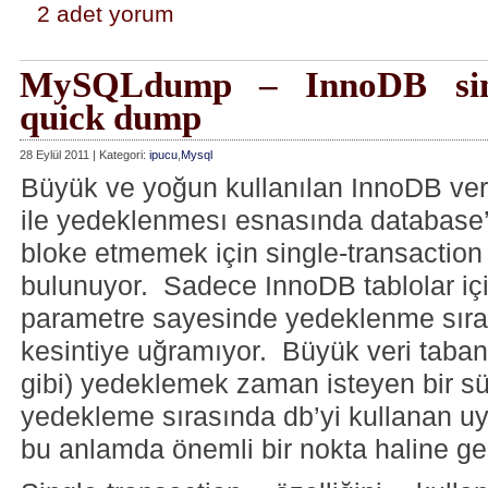
2 adet yorum
MySQLdump – InnoDB singl
quick dump
28 Eylül 2011 | Kategori:
ipucu
,
Mysql
Büyük ve yoğun kullanılan InnoDB ve
ile yedeklenmesı esnasında database’
bloke etmemek için single-transaction i
bulunuyor. Sadece InnoDB tablolar içi
parametre sayesinde yedeklenme sır
kesintiye uğramıyor. Büyük veri taba
gibi) yedeklemek zaman isteyen bir s
yedekleme sırasında db’yi kullanan u
bu anlamda önemli bir nokta haline gel