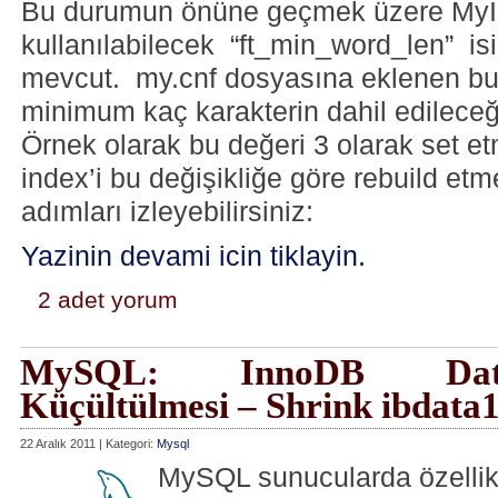
Bu durumun önüne geçmek üzere MyIS
kullanılabilecek “ft_min_word_len” isi
mevcut. my.cnf dosyasına eklenen bu d
minimum kaç karakterin dahil edileceğ
Örnek olarak bu değeri 3 olarak set et
index’i bu değişikliğe göre rebuild etm
adımları izleyebilirsiniz:
Yazinin devami icin tiklayin.
2 adet yorum
MySQL: InnoDB Data
Küçültülmesi – Shrink ibdata
22 Aralık 2011 | Kategori:
Mysql
MySQL sunucularda özelli