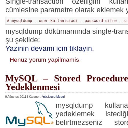
Single-transaction özelliğini ku
cümlesine parametre olarak eklemek ye
# mysqldump --user=kullaniciadi --password=sifre --si
mysqldump dökümanıında single-transac
şu şekilde:
Yazinin devami icin tiklayin.
Henuz yorum yapilmamis.
MySQL – Stored Procedure 
Yedeklenmesi
9 Ağustos 2011 | Kategori:
*nix
,
ipucu
,
Mysql
mysqldump kullana
yedeklemek istediğ
belirtmezseniz sto