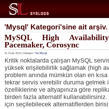
'Mysql' Kategori'sine ait arşiv.
MySQL High Availabili
Pacemaker, Corosync
31 Ocak 2014 | Kategori:
*nix
,
Mysql
Kritik noktalarda çalışan MySQL servis
yüksek erişilebilirlik sağlamak (high av
problem anında mümkün olan en kısa 
tekrar servis verebilir duruma gelmek
özelliklerine ve altyapınıza göre repli
birden fazla alternatif kullanabilirsiniz.
için
seçilebilecek alternatiflerden birisi