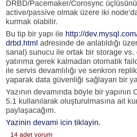
DRBD/Pacemaker/Corosync üçlüsünü 
active/passive olmak üzere iki node’d
kurmak olabilir.
Bu tip bir yapı ile
http://dev.mysql.com
drbd.html
adresinde de anlatıldığı üzere
sanal) sunucu ile ortak bir storage vs. 
yatırıma gerek kalmadan otomatik failo
ile servis devamlılığı ve senkron repli
yaparak data güvenliği sağlayan bir yap
Yazının devamında böyle bir yapının
5.1 kullanılarak oluşturulmasına ait ku
paylaşacağım.
Yazinin devami icin tiklayin.
14 adet yorum