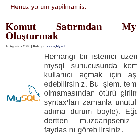
Henuz yorum yapilmamis.
Komut Satırından MyS
Oluşturmak
16 Ağustos 2010 | Kategori:
ipucu
,
Mysql
Herhangi bir istemci üzer
mysql sunucusunda komu
kullanıcı açmak için aşa
edebilirsiniz. Bu işlem, tem
olmamasından ötürü giril
syntax’ları zamanla unutul
adıma durum böyle). Eğe
dertten muzdaripseniz 
faydasını görebilirsiniz.