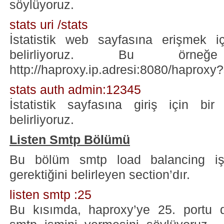
söylüyoruz.
stats uri /stats
İstatistik web sayfasına erişmek iç
belirliyoruz. Bu örn
http://haproxy.ip.adresi:8080/haproxy?s
stats auth admin:12345
İstatistik sayfasına giriş için bir
belirliyoruz.
Listen Smtp Bölümü
Bu bölüm smtp load balancing işl
gerektiğini belirleyen section’dır.
listen smtp :25
Bu kısımda, haproxy’ye 25. portu d