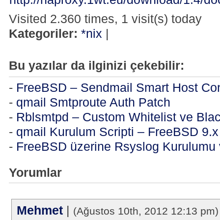
Visited 2.360 times, 1 visit(s) today
Kategoriler:
*nix
|
Bu yazılar da ilginizi çekebilir:
-
FreeBSD – Sendmail Smart Host Con
-
qmail Smtproute Auth Patch
-
Rblsmtpd – Custom Whitelist ve Blac
-
qmail Kurulum Scripti – FreeBSD 9.x
-
FreeBSD üzerine Rsyslog Kurulumu 
Yorumlar
Mehmet
|
(Ağustos 10th, 2012 12:13 pm)