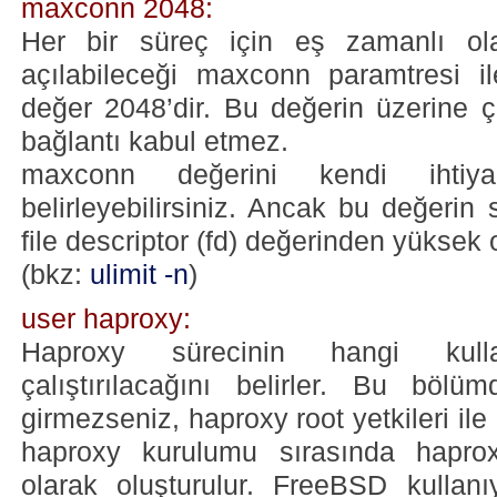
maxconn 2048:
Her bir süreç için eş zamanlı ol
açılabileceği maxconn paramtresi il
değer 2048’dir. Bu değerin üzerine ç
bağlantı kabul etmez.
maxconn değerini kendi ihtiyaç
belirleyebilirsiniz. Ancak bu değerin
file descriptor (fd) değerinden yüksek
(bkz:
ulimit -n
)
user haproxy:
Haproxy sürecinin hangi kullan
çalıştırılacağını belirler. Bu böl
girmezseniz, haproxy root yetkileri ile
haproxy kurulumu sırasında haprox
olarak oluşturulur. FreeBSD kullanı