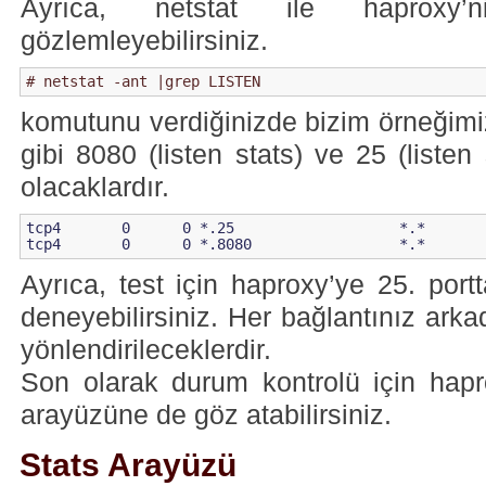
Ayrıca, netstat ile haproxy’ni
gözlemleyebilirsiniz.
# netstat -ant |grep LISTEN
komutunu verdiğinizde bizim örneğim
gibi 8080 (listen stats) ve 25 (listen
olacaklardır.
tcp4       0      0 *.25                   *.*       
tcp4       0      0 *.8080                 *.*       
Ayrıca, test için haproxy’ye 25. port
deneyebilirsiniz. Her bağlantınız arka
yönlendirileceklerdir.
Son olarak durum kontrolü için hapr
arayüzüne de göz atabilirsiniz.
Stats Arayüzü