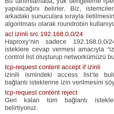
Bu tanımlamada, yük dengeleme işlem
yapılacağını belirler. Biz, istemcil
arkadaki sunuculara sırayla iletilmesin
algoritması olarak roundrobin kullanıy
acl izinli src 192.168.0.0/24
Haproxy’nin sadece 192.168.0.0/
isteklere cevap vermesi amacıyla “iz
control list oluşturup networkümüzü bu
tcp-request content accept if izinli
izinili ismindeki access list’te b
bağlantı isteklerine izin verilmesini sö
tcp-request content reject
Geri kalan tüm bağlantı istekler
belirtiyoruz.