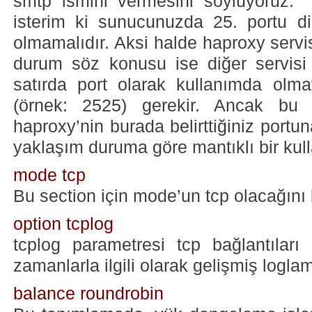
smtp ismini vermesini söylüyoruz.
isterim ki sunucunuzda 25. portu di
olmamalıdır. Aksi halde haproxy servis
durum söz konusu ise diğer servis
satırda port olarak kullanımda olma
(örnek: 2525) gerekir. Ancak bu 
haproxy’nin burada belirttiğiniz portun
yaklaşım duruma göre mantıklı bir kull
mode tcp
Bu section için mode’un tcp olacağını b
option tcplog
tcplog parametresi tcp bağlantılar
zamanlarla ilgili olarak gelişmiş loglama
balance roundrobin