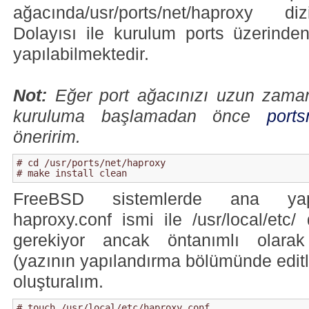
ağacında/usr/ports/net/haproxy di
Dolayısı ile kurulum ports üzerinde
yapılabilmektedir.
Not:
Eğer port ağacınızı uzun zaman
kuruluma başlamadan önce
port
öneririm.
# cd /usr/ports/net/haproxy

# make install clean
FreeBSD sistemlerde ana yapı
haproxy.conf ismi ile /usr/local/etc/
gerekiyor ancak öntanımlı olarak
(yazının yapılandırma bölümünde edit
oluşturalım.
# touch /usr/local/etc/haproxy.conf