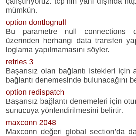
çalıştırıyoruz. tcp’nin yanı dışında h
mümkün.
option dontlognull
Bu parametre null connections ol
üzerinden herhangi data transferi ya
loglama yapılmamasını söyler.
retries 3
Başarısız olan bağlantı istekleri için
bağlantı denemesinde bulunacağını bel
option redispatch
Başarısız bağlantı denemeleri için otu
sunucuya yönlendirilmesini belirtir.
maxconn 2048
Maxconn değeri global section’da da