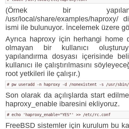
(Örnek bir yapılan
/usr/local/share/examples/haproxy/ d
ismi ile bulunuyor. İncelemek üzere göz
Ayrıca haproxy için herhangi home di
olmayan bir kullanıcı oluşturuy
yapılandırma dosyası içerisinde bel
kullanıcı ile çalıştırılmasını söyleyec
root yetkileri ile çalışır.)
# pw useradd -n haproxy -d /nonexistent -s /usr/sbin/
Son olarak da açılışlarda start edilme
haproxy_enable ibaresini ekliyoruz.
# echo 'haproxy_enable="YES"' >> /etc/rc.conf
FreeBSD sistemler için kurulum bu k