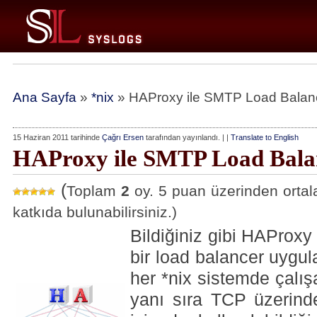
Ana Sayfa
»
*nix
» HAProxy ile SMTP Load Balan
15 Haziran 2011 tarihinde
Çağrı Ersen
tarafından yayınlandı. | |
Translate to English
HAProxy ile SMTP Load Bala
(
Toplam
2
oy. 5 puan üzerinden ort
katkıda bulunabilirsiniz.)
Bildiğiniz gibi HAProxy 
bir load balancer uygu
her *nix sistemde çalı
yanı sıra TCP üzerinde