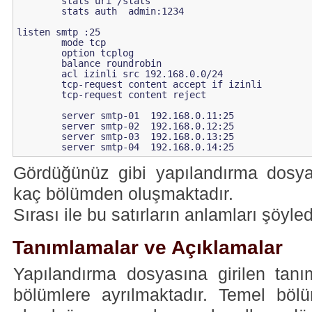
        stats uri /stats

        stats auth  admin:1234

listen smtp :25

        mode tcp

        option tcplog

        balance roundrobin

	acl izinli src 192.168.0.0/24

        tcp-request content accept if izinli

        tcp-request content reject

        server smtp-01  192.168.0.11:25

        server smtp-02  192.168.0.12:25

        server smtp-03  192.168.0.13:25

        server smtp-04  192.168.0.14:25
Gördüğünüz gibi yapılandırma dosyas
kaç bölümden oluşmaktadır.
Sırası ile bu satırların anlamları şöyled
Tanımlamalar ve Açıklamalar
Yapılandırma dosyasına girilen tanı
bölümlere ayrılmaktadır. Temel bölü