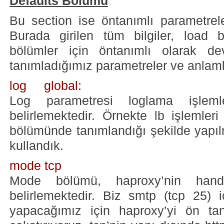
Defaults Bölümü
Bu section ise öntanımlı parametreler
Burada girilen tüm bilgiler, load 
bölümler için öntanımlı olarak dev
tanımladığımız parametreler ve anlaml
log global:
Log parametresi loglama işlemle
belirlemektedir. Örnekte lb işlemleri
bölümünde tanımlandığı şekilde yapılm
kullandık.
mode tcp
Mode bölümü, haproxy’nin hand
belirlemektedir. Biz smtp (tcp 25) 
yapacağımız için haproxy’yi ön ta