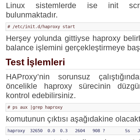
Linux sistemlerde ise init scrip
bulunmaktadır.
# /etc/init.d/haproxy start
Herşey yolunda gittiyse haproxy beli
balance işlemini gerçekleştirmeye baş
Test İşlemleri
HAProxy’nin sorunsuz çalıştığı
öncelikle haproxy sürecinin düzgü
kontrol edebilirsiniz.
# ps aux |grep haproxy
komutunun çıktısı aşağıdakine olacakt
haproxy  32650  0.0  0.3   2604   908 ?        Ss   J