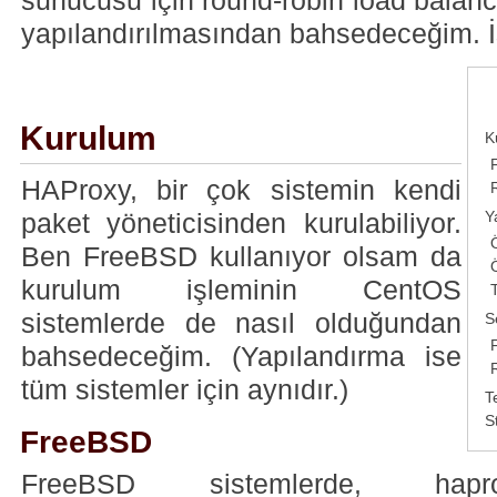
sunucusu için round-robin load balanc
yapılandırılmasından bahsedeceğim. İş
Kurulum
K
HAProxy, bir çok sistemin kendi
Y
paket yöneticisinden kurulabiliyor.
Ben FreeBSD kullanıyor olsam da
kurulum işleminin CentOS
sistemlerde de nasıl olduğundan
S
bahsedeceğim. (Yapılandırma ise
tüm sistemler için aynıdır.)
T
S
FreeBSD
FreeBSD sistemlerde, hap