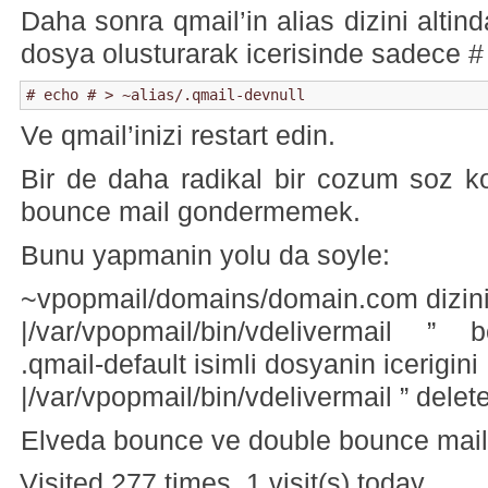
Daha sonra qmail’in alias dizini altind
dosya olusturarak icerisinde sadece #
# echo # > ~alias/.qmail-devnull
Ve qmail’inizi restart edin.
Bir de daha radikal bir cozum soz k
bounce mail gondermemek.
Bunu yapmanin yolu da soyle:
~vpopmail/domains/domain.com dizinin
|/var/vpopmail/bin/vdelivermail ”
.qmail-default isimli dosyanin icerigini
|/var/vpopmail/bin/vdelivermail ” delete
Elveda bounce ve double bounce maill
Visited 277 times, 1 visit(s) today