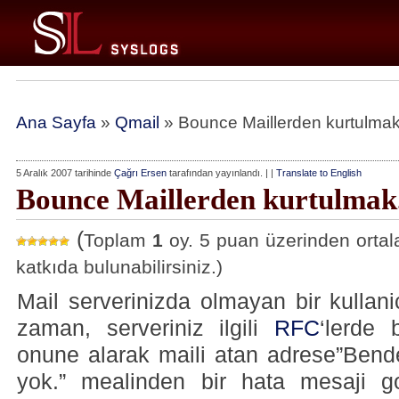
Ana Sayfa
»
Qmail
» Bounce Maillerden kurtulmak
5 Aralık 2007 tarihinde
Çağrı Ersen
tarafından yayınlandı. | |
Translate to English
Bounce Maillerden kurtulmak
(
Toplam
1
oy. 5 puan üzerinden ort
katkıda bulunabilirsiniz.)
Mail serverinizda olmayan bir kullanic
zaman, serveriniz ilgili
RFC
‘lerde 
onune alarak maili atan adrese”Bende
yok.” mealinden bir hata mesaji go