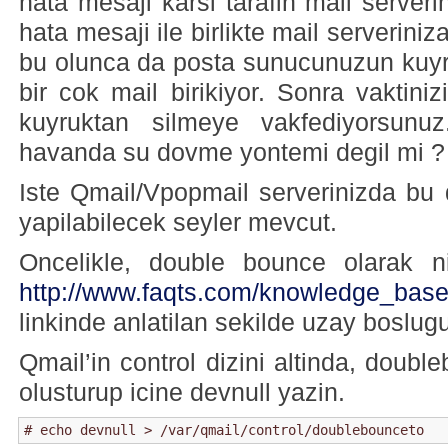
hata mesaji karsi tarafin mail server
hata mesaji ile birlikte mail serverini
bu olunca da posta sunucunuzun ku
bir cok mail birikiyor. Sonra vaktiniz
kuyruktan silmeye vakfediyorsunu
havanda su dovme yontemi degil mi ?
Iste Qmail/Vpopmail serverinizda bu
yapilabilecek seyler mevcut.
Oncelikle, double bounce olarak nit
http://www.faqts.com/knowledge_base/
linkinde anlatilan sekilde uzay boslugu
Qmail’in control dizini altinda, doubl
olusturup icine devnull yazin.
# echo devnull > /var/qmail/control/doublebounceto 