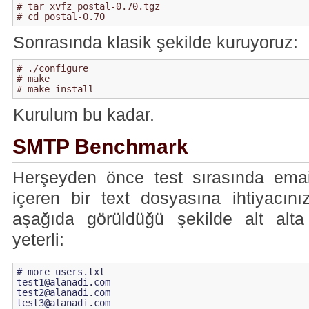
# tar xvfz postal-0.70.tgz

# cd postal-0.70
Sonrasında klasik şekilde kuruyoruz:
# ./configure

# make

# make install
Kurulum bu kadar.
SMTP Benchmark
Herşeyden önce test sırasında email
içeren bir text dosyasına ihtiyacını
aşağıda görüldüğü şekilde alt alt
yeterli:
test1@alanadi.com
test2@alanadi.com
test3@alanadi.com