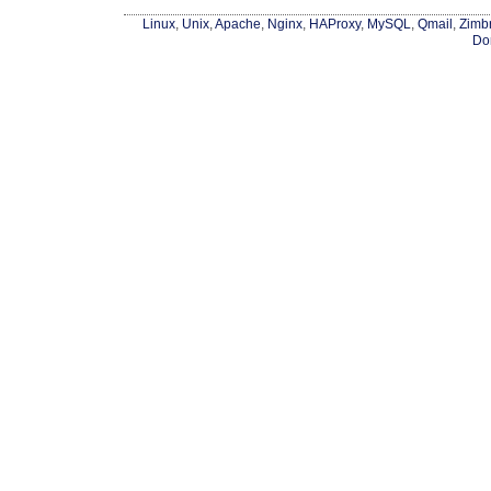
Linux
,
Unix
,
Apache
,
Nginx
,
HAProxy
,
MySQL
,
Qmail
,
Zimb
Do