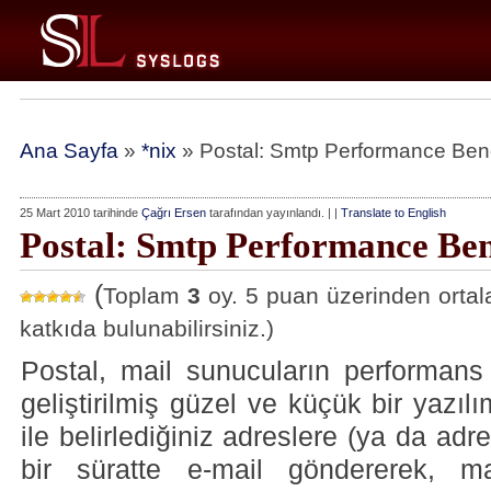
Ana Sayfa
»
*nix
» Postal: Smtp Performance Be
25 Mart 2010 tarihinde
Çağrı Ersen
tarafından yayınlandı. | |
Translate to English
Postal: Smtp Performance B
(
Toplam
3
oy. 5 puan üzerinden ort
katkıda bulunabilirsiniz.)
Postal, mail sunucuların performans
geliştirilmiş güzel ve küçük bir yazıl
ile belirlediğiniz adreslere (ya da adres
bir süratte e-mail göndererek, m