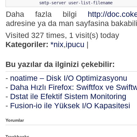
             smtp-server user-list-filename
Daha fazla bilgi
http://doc.cok
adresine ya da man sayfasina bakabili
Visited 327 times, 1 visit(s) today
Kategoriler:
*nix
,
ipucu
|
Bu yazılar da ilginizi çekebilir:
-
noatime – Disk I/O Optimizasyonu
-
Daha Hızlı Firefox: Swiftfox ve Swift
-
Dstat ile Efektif Sistem Monitoring
-
Fusion-io ile Yüksek I/O Kapasitesi
Yorumlar
Trackbacks