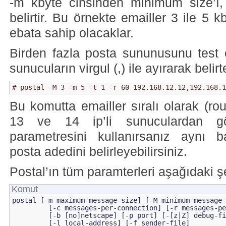
-m kbyte cinsinden minimum size’ı
belirtir. Bu örnekte emailler 3 ile 5 
ebata sahip olacaklar.
Birden fazla posta sununusunu test 
sunucuların virgul (,) ile ayırarak belirte
# postal -M 3 -m 5 -t 1 -r 60 192.168.12.12,192.168.1
Bu komutta emailler sıralı olarak (ro
13 ve 14 ip’li sunuculardan gö
parametresini kullanırsanız aynı b
posta adedini belirleyebilirsiniz.
Postal’ın tüm paramterleri aşağıdaki şe
Komut
postal [-m maximum-message-size] [-M minimum-message-
         [-c messages-per-connection] [-r messages-pe
         [-b [no]netscape] [-p port] [-[z|Z] debug-fi
         [-l local-address] [-f sender-file]
